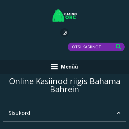
Menüü
Online Kasiinod riigis Bahama
Bahrein
Sisukord