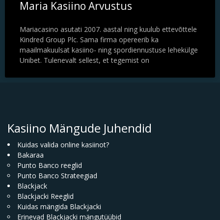
Maria Kasiino Arvustus
Mariacasino asutati 2007. aastal ning kuulub ettevõttele
Kindred Group Plc. Sama firma opereerib ka
maailmakuulsat kasiino- ning spordiennustuse lehekülge
Unibet. Tulenevalt sellest, et tegemist on
Kasiino Mängude Juhendid
Kuidas valida online kasiinot?
Bakaraa
Punto Banco reeglid
Punto Banco Strateegiad
Blackjack
Blackjacki Reeglid
Kuidas mängida Blackjacki
Erinevad Blackjacki mängutüübid