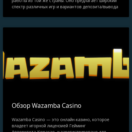
работы из той же страны. Оно предлагает широкий
спектр различных игр и вариантов депозита/вывода
Обзор Wazamba Casino
Wazamba Сasino — это онлайн-казино, которое
владеет игорной лицензией Гейминг
Авторитета Кюрасао, и зарегистрировано для