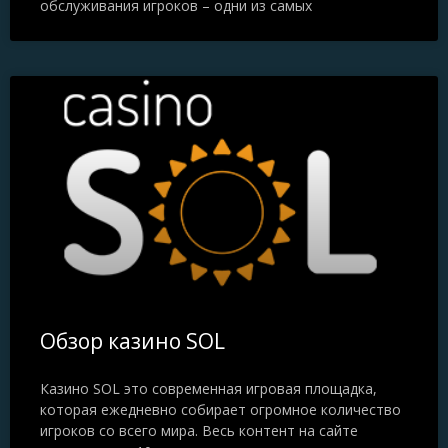
обслуживания игроков – одни из самых
Обзор казино SOL
Казино SOL это современная игровая площадка,
которая ежедневно собирает огромное количество
игроков со всего мира. Весь контент на сайте