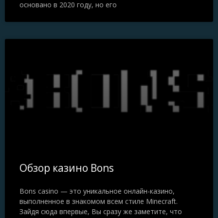
основано в 2020 году, но его
Обзор казино Bons
Bons casino — это уникальное онлайн-казино,
выполненное в знакомом всем стиле Minecraft.
Зайдя сюда впервые, Вы сразу же заметите, что