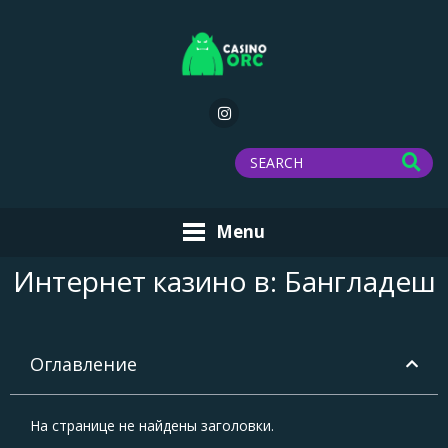
Menu
Интернет казино в: Бангладеш
Оглавление
На странице не найдены заголовки.