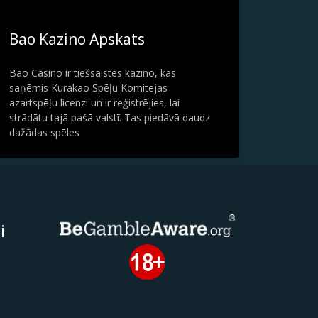
Bao Kazino Apskats
Bao Casino ir tiešsaistes kazino, kas
saņēmis Kurakao Spēļu Komitejas
azartspēļu licenzi un ir reģistrējies, lai
strādātu tajā pašā valstī. Tas piedāvā daudz
dažādas spēles
i