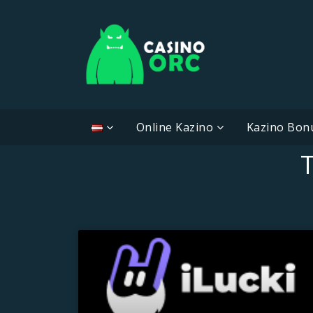
Online Kazino
Kazino Bon
T