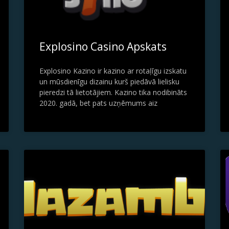
Explosino Casino Apskats
Explosino Kazino ir kazino ar rotaļīgu izskatu
un mūsdienīgu dizainu kurš piedāvā lielisku
pieredzi tā lietotājiem. Kazino tika nodibināts
2020. gadā, bet pats uzņēmums aiz