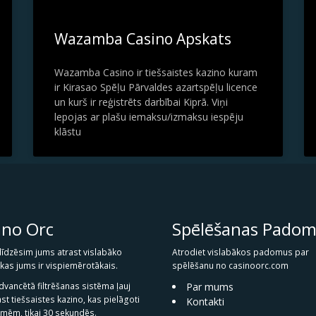
Wazamba Casino Apskats
Wazamba Casino ir tiešsaistes kazino kuram
ir Kirasao Spēļu Pārvaldes azartspēļu licence
un kurš ir reģistrēts darbībai Kiprā. Viņi
lepojas ar plašu iemaksu/izmaksu iespēju
klāstu
ino Orc
Spēlēšanas Padom
īdzēsim jums atrast vislabāko
Atrodiet vislabākos padomus par
 kas jums ir vispiemērotākais.
spēlēšanu no casinoorc.com
vancētā filtrēšanas sistēma ļauj
Par mums
ast tiešsaistes kazino, kas pielāgoti
Kontakti
lmēm, tikai 30 sekundēs.