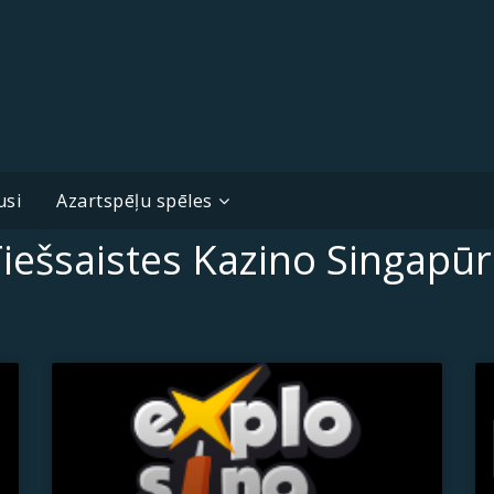
usi
Azartspēļu spēles
iešsaistes Kazino Singapū