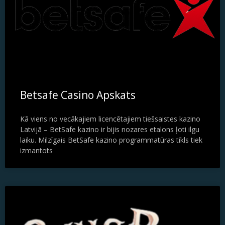
Betsafe Casino Apskats
Kā viens no vecākajiem licencētajiem tiešsaistes kazino
Latvijā – BetSafe kazino ir bijis nozares etalons ļoti ilgu
laiku. Milzīgais BetSafe kazino programmatūras tīkls tiek
izmantots