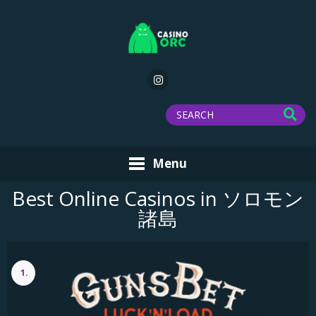
Menu
Best Online Casinos in ソロモン
諸島
1.